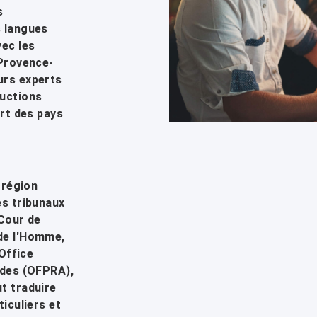
s
s langues
vec les
 Provence-
urs experts
ductions
art des pays
 région
es tribunaux
 Cour de
de l'Homme,
'Office
ides (OFPRA),
t traduire
ticuliers et