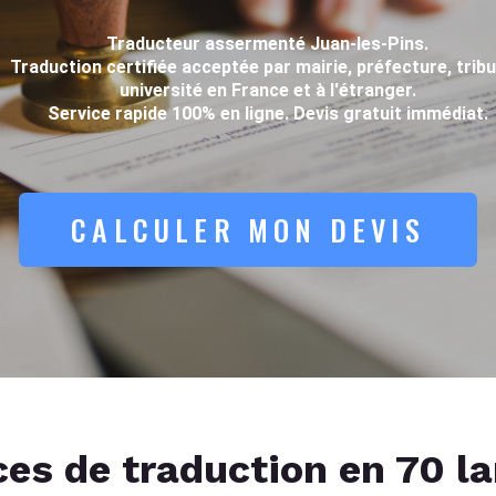
Traducteur assermenté Juan-les-Pins.
Traduction certifiée acceptée par mairie, préfecture, tribu
université en France et à l'étranger.
Service rapide 100% en ligne. Devis gratuit immédiat.
CALCULER MON DEVIS
ces de traduction en 70 l