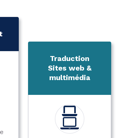
t
Traduction
Sites web &
multimédia
te