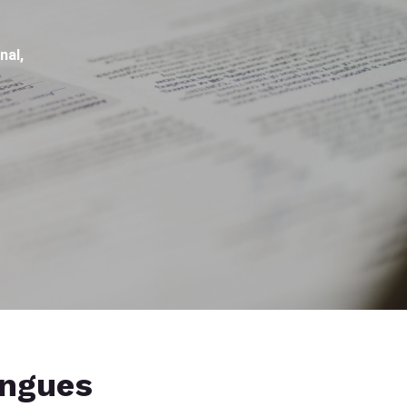
nal,
angues