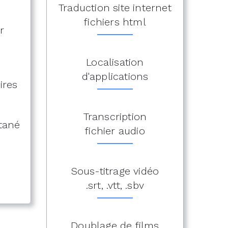
Traduction site internet
fichiers html
r
Localisation
d'applications
ires
Transcription
ltané
fichier audio
Sous-titrage vidéo
.srt, .vtt, .sbv
Doublage de films