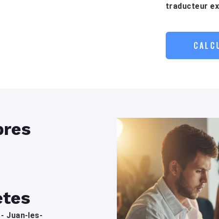
traducteur e
CALC
res
ètes
- Juan-les-